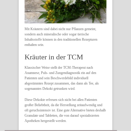
Mit Kräutern sind dabei nicht nur Pflanzen gemeint,
sondern auch mineralische oder sogar tierische
Inhaltsstoffe können in den traditionellen Rezepturen
enthalten sein.
Kräuter in der TCM
Klassischer Weise stellt der TCM-Therapeut nach
Anamnese, Puls- und Zungendiagnostik ein auf den
Patienten und sein Beschwerdebild individuell
abgestimmtes Rezept zusammen, das dann als Tee, als
sogenanntes Dekokt getrunken wird.
Diese Dekokte erfreuen sich nicht bei allen Patienten
großer Beliebtheit, da die Herstellung zeitaufwendig und
oft geruchsintensiv ist. Eine gute Alternative bieten deshalb
Granulate und Tabletten, die von darauf spezialisierten
Apotheken hergestellt werden.