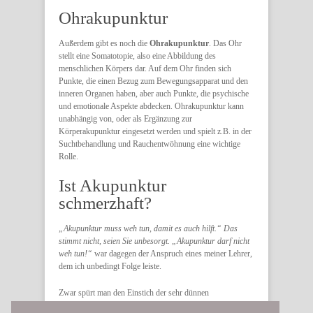
Ohrakupunktur
Außerdem gibt es noch die
Ohrakupunktur
. Das Ohr
stellt eine Somatotopie, also eine Abbildung des
menschlichen Körpers dar. Auf dem Ohr finden sich
Punkte, die einen Bezug zum Bewegungsapparat und den
inneren Organen haben, aber auch Punkte, die psychische
und emotionale Aspekte abdecken. Ohrakupunktur kann
unabhängig von, oder als Ergänzung zur
Körperakupunktur eingesetzt werden und spielt z.B. in der
Suchtbehandlung und Rauchentwöhnung eine wichtige
Rolle.
Ist Akupunktur
schmerzhaft?
„Akupunktur muss weh tun, damit es auch hilft.“ Das
stimmt nicht, seien Sie unbesorgt. „Akupunktur darf nicht
weh tun!“
war dagegen der Anspruch eines meiner Lehrer,
dem ich unbedingt Folge leiste.
Zwar spürt man den Einstich der sehr dünnen
Einmalnadeln – mal mehr, mal weniger, mal gar nicht –